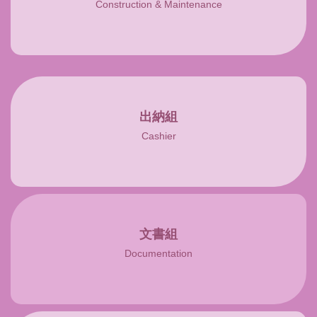
Construction & Maintenance
出納組
Cashier
文書組
Documentation