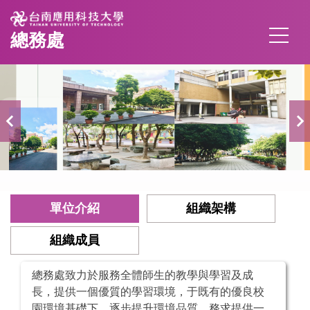
跳
到
總務處
主
要
內
容
區
單位介紹
組織架構
組織成員
總務處致力於服務全體師生的教學與學習及成
長，提供一個優質的學習環境，于既有的優良校
園環境基礎下，逐步提升環境品質，務求提供一