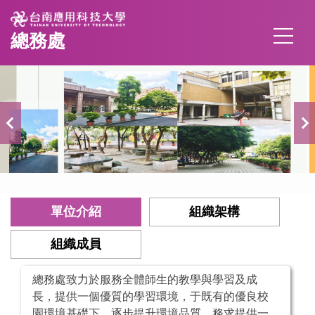
跳
到
總務處
主
要
內
容
區
單位介紹
組織架構
組織成員
總務處致力於服務全體師生的教學與學習及成
長，提供一個優質的學習環境，于既有的優良校
園環境基礎下，逐步提升環境品質，務求提供一