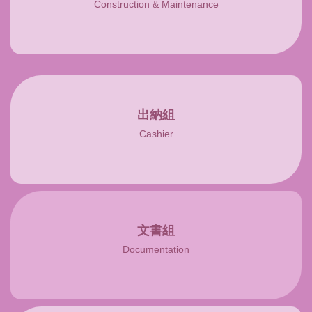
Construction & Maintenance
出納組
Cashier
文書組
Documentation